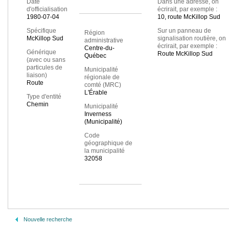
Date
Dans une adresse, on
d'officialisation
écrirait, par exemple :
1980-07-04
10, route McKillop Sud
Spécifique
Sur un panneau de
Région
McKillop Sud
signalisation routière, on
administrative
écrirait, par exemple :
Centre-du-
Générique
Route McKillop Sud
Québec
(avec ou sans
particules de
Municipalité
liaison)
régionale de
Route
comté (MRC)
L'Érable
Type d'entité
Chemin
Municipalité
Inverness
(Municipalité)
Code
géographique de
la municipalité
32058
Nouvelle recherche