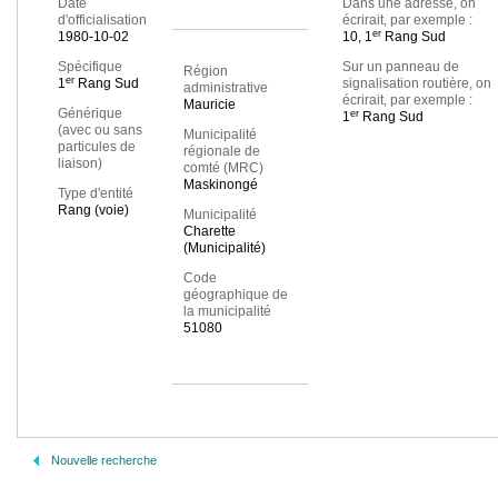
Date
Dans une adresse, on
d'officialisation
écrirait, par exemple :
er
1980-10-02
10, 1
Rang Sud
Spécifique
Sur un panneau de
Région
er
1
Rang Sud
signalisation routière, on
administrative
écrirait, par exemple :
Mauricie
Générique
er
1
Rang Sud
(avec ou sans
Municipalité
particules de
régionale de
liaison)
comté (MRC)
Maskinongé
Type d'entité
Rang (voie)
Municipalité
Charette
(Municipalité)
Code
géographique de
la municipalité
51080
Nouvelle recherche