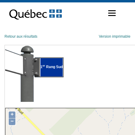
Passer
au
contenu
Retour aux résultats
Version imprimable
er
1
Rang Sud
+
−