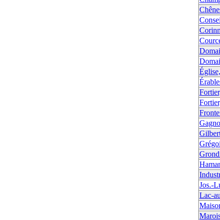
Chêne
Consei
Corinn
Cource
Domai
Domai
Église
Érable
Fortie
Fortie
Fronte
Gagno
Gilber
Grégoi
Grond
Haman
Indust
Jos.-L
Lac-au
Maiso
Maroi