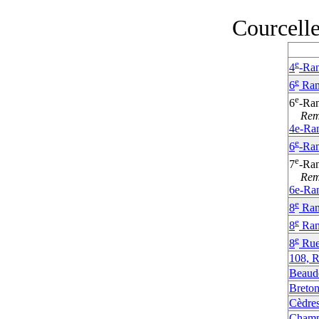
Courcelle
e
4
-Ran
e
6
Ra
e
6
-Ran
Rempl
4e-Ra
e
6
-Ran
e
7
-Ran
Rempl
6e-Ra
e
8
Ran
e
8
Ran
e
8
Rue
108, R
Beaud
Breton
Cèdres
Champ