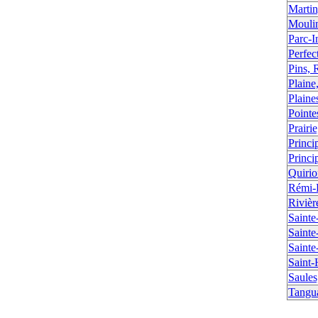
Martin
Mouli
Parc-I
Perfec
Pins, 
Plaine
Plaine
Pointe
Prairi
Princi
Princi
Quirio
Rémi-
Rivièr
Sainte
Sainte
Sainte
Saint-
Saules
Tangu