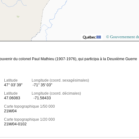
© Gouvernement d
 souvenir du colonel Paul Mathieu (1907-1976), qui participa à la Deuxième Guerre
Latitude Longitude (coord. sexagésimales)
47° 03' 39"
-71° 35' 03"
Latitude Longitude (coord. décimales)
47.06083
-71.58433
Carte topographique 1/50 000
21M/04
Carte topographique 1/20 000
21M/04-0102