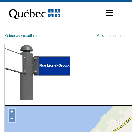
Passer
au
contenu
Retour aux résultats
Version imprimable
Rue Lionel-Groulx
+
−