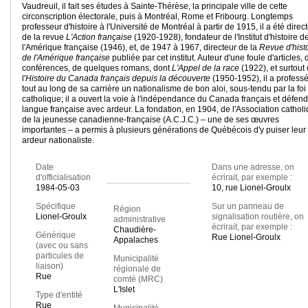
Vaudreuil, il fait ses études à Sainte-Thérèse, la principale ville de cette
circonscription électorale, puis à Montréal, Rome et Fribourg. Longtemps
professeur d'histoire à l'Université de Montréal à partir de 1915, il a été direc
de la revue
L'Action française
(1920-1928), fondateur de l'Institut d'histoire d
l'Amérique française (1946), et, de 1947 à 1967, directeur de la
Revue d'hist
de l'Amérique française
publiée par cet institut. Auteur d'une foule d'articles, 
conférences, de quelques romans, dont
L'Appel de la race
(1922), et surtout
l'
Histoire du Canada français depuis la découverte
(1950-1952), il a profess
tout au long de sa carrière un nationalisme de bon aloi, sous-tendu par la foi
catholique; il a ouvert la voie à l'indépendance du Canada français et défend
langue française avec ardeur. La fondation, en 1904, de l'Association cathol
de la jeunesse canadienne-française (A.C.J.C.) – une de ses œuvres
importantes – a permis à plusieurs générations de Québécois d'y puiser leur
ardeur nationaliste.
Date
Dans une adresse, on
d'officialisation
écrirait, par exemple :
1984-05-03
10, rue Lionel-Groulx
Spécifique
Sur un panneau de
Région
Lionel-Groulx
signalisation routière, on
administrative
écrirait, par exemple :
Chaudière-
Générique
Rue Lionel-Groulx
Appalaches
(avec ou sans
particules de
Municipalité
liaison)
régionale de
Rue
comté (MRC)
L'Islet
Type d'entité
Rue