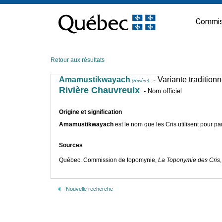
Passer
au
Commis
contenu
Retour aux résultats
Amamustikwayach
- Variante tradition
(Rivière)
Rivière Chauvreulx
- Nom officiel
Origine et signification
Amamustikwayach
est le nom que les Cris utilisent pour par
Sources
Québec. Commission de topomynie,
La Toponymie des Cris
Nouvelle recherche