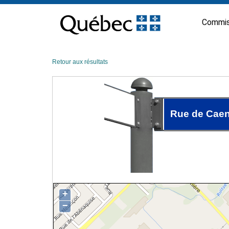
Passer
au
Commis
contenu
Retour aux résultats
Rue de Cae
+
−