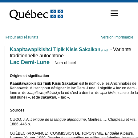
Passer
au
contenu
Retour aux résultats
Version imprimable
Kaapitawapikisitci Tipik Kisis Sakaikan
- Variante
(Lac)
traditionnelle autochtone
Lac Demi-Lune
- Nom officiel
Origine et signification
Kaapitawapikisitci Tipik Kisis Sakaikan
est le nom que les Anichinabés de
Kebaowek utilisent pour désigner le lac Demi-Lune. Il signifie « lac en demi-
lune », de
kaapitawapikisitci
,« là où c’est à demi », de
tipik kisis
, « astre de la
nuit (lune) », et de
sakaikan
, « lac ».
Sources
CUOQ, J. A.
Lexique de la langue algonquine
, Montréal, J. Chapleau et Fils,
1886, 446 p.
QUÉBEC (PROVINCE). COMMISSION DE TOPONYMIE.
Enquête Kipawa
,