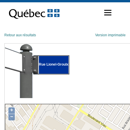
Passer
au
contenu
Retour aux résultats
Version imprimable
Rue Lionel-Groulx
+
−