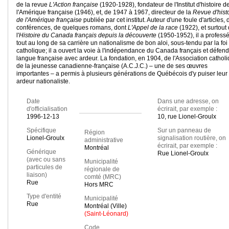
de la revue
L'Action française
(1920-1928), fondateur de l'Institut d'histoire d
l'Amérique française (1946), et, de 1947 à 1967, directeur de la
Revue d'hist
de l'Amérique française
publiée par cet institut. Auteur d'une foule d'articles, 
conférences, de quelques romans, dont
L'Appel de la race
(1922), et surtout
l'
Histoire du Canada français depuis la découverte
(1950-1952), il a profess
tout au long de sa carrière un nationalisme de bon aloi, sous-tendu par la foi
catholique; il a ouvert la voie à l'indépendance du Canada français et défend
langue française avec ardeur. La fondation, en 1904, de l'Association cathol
de la jeunesse canadienne-française (A.C.J.C.) – une de ses œuvres
importantes – a permis à plusieurs générations de Québécois d'y puiser leur
ardeur nationaliste.
Date
Dans une adresse, on
d'officialisation
écrirait, par exemple :
1996-12-13
10, rue Lionel-Groulx
Spécifique
Sur un panneau de
Région
Lionel-Groulx
signalisation routière, on
administrative
écrirait, par exemple :
Montréal
Générique
Rue Lionel-Groulx
(avec ou sans
Municipalité
particules de
régionale de
liaison)
comté (MRC)
Rue
Hors MRC
Type d'entité
Municipalité
Rue
Montréal (Ville)
(Saint-Léonard)
Code