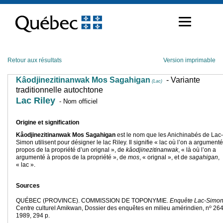
Passer
au
contenu
Retour aux résultats
Version imprimable
Kâodjinezitinanwak Mos Sagahigan
- Variante
(Lac)
traditionnelle autochtone
Lac Riley
- Nom officiel
Origine et signification
Kâodjinezitinanwak Mos Sagahigan
est le nom que les Anichinabés de Lac-
Simon utilisent pour désigner le lac Riley. Il signifie « lac où l’on a argumenté
propos de la propriété d’un orignal », de
kâodjinezitinanwak
, « là où l’on a
argumenté à propos de la propriété », de
mos
, « orignal », et de
sagahigan
,
« lac ».
Sources
QUÉBEC (PROVINCE). COMMISSION DE TOPONYMIE.
Enquête Lac-Simo
o
Centre culturel Amikwan, Dossier des enquêtes en milieu amérindien, n
264
1989, 294 p.