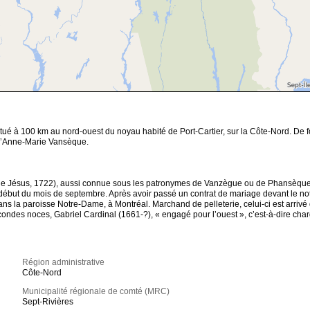
situé à 100 km au nord-ouest du noyau habité de Port-Cartier, sur la Côte-Nord. De
d’Anne-Marie Vansèque.
 Jésus, 1722), aussi connue sous les patronymes de Vanzègue ou de Phansèque, es
u début du mois de septembre. Après avoir passé un contrat de mariage devant le
 la paroisse Notre-Dame, à Montréal. Marchand de pelleterie, celui-ci est arrivé da
ndes noces, Gabriel Cardinal (1661-?), « engagé pour l’ouest », c’est-à-dire charg
Région administrative
Côte-Nord
Municipalité régionale de comté (MRC)
Sept-Rivières