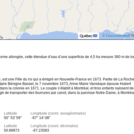
© Gouvernement d
 forme allongée, cette étendue d’eau d’une superficie de 4,5 ha mesure 360 m de lo
t une Fille du roi qui a émigré en Nouvelle-France en 1673. Partie de La Roche
 notaire Bénigne Basset, le 7 novembre 1673, Anne-Marie Vansèque épouse Hubert
ns la colonie en 1671. Le couple s’établit à Montréal, et trois enfants naissent de
é de transporter des fourrures par canot, dans la paroisse Notre-Dame, à Montréal
Latitude Longitude (coord. sexagésimales)
50° 53' 59"
-67° 14' 08"
Latitude Longitude (coord. décimales)
50.89973
-67.23583