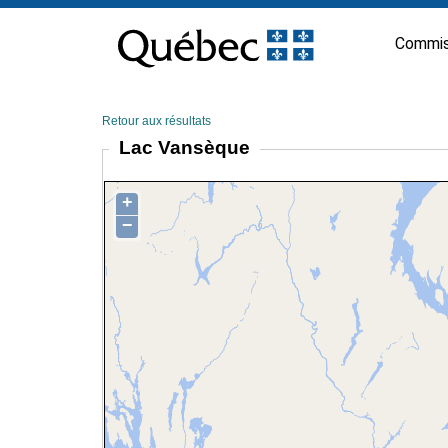
Passer
au
Commis
contenu
Retour aux résultats
Lac Vansèque
+
−