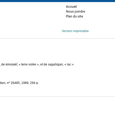
Accueil
Nous joindre
Plan du site
Version imprimable
», de
kimotakî
, « terre volée », et de
sagahigan
, « lac ».
o
dien, n
26485, 1989, 294 p.