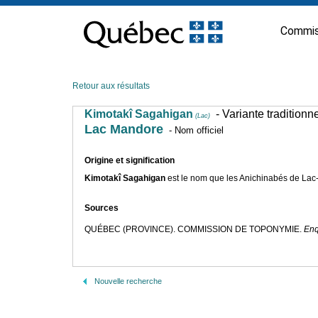
Passer
au
Commis
contenu
Retour aux résultats
Kimotakî Sagahigan
- Variante traditionn
(Lac)
Lac Mandore
- Nom officiel
Origine et signification
Kimotakî Sagahigan
est le nom que les Anichinabés de Lac-Si
Sources
QUÉBEC (PROVINCE). COMMISSION DE TOPONYMIE.
Enq
Nouvelle recherche