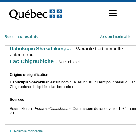
Passer
au
contenu
Retour aux résultats
Version imprimable
Ushukupis Shakahikan
- Variante traditionnelle
(Lac)
autochtone
Lac Chigoubiche
- Nom officiel
Origine et signification
Ushukupis Shakahikan
est un nom que les Innus utilisent pour parler du lac
Chigoubiche. Il signifie « lac bec-scie ».
Sources
Bégin, Florent.
Enquête Ouiatchouan
, Commission de toponymie, 1981, nu
70.
Nouvelle recherche