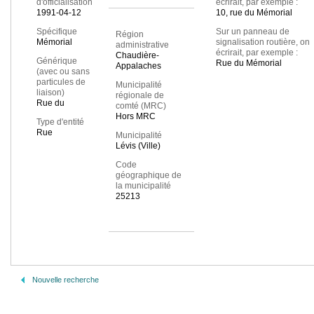
d'officialisation
écrirait, par exemple :
1991-04-12
10, rue du Mémorial
Spécifique
Sur un panneau de
Région
Mémorial
signalisation routière, on
administrative
écrirait, par exemple :
Chaudière-
Générique
Rue du Mémorial
Appalaches
(avec ou sans
particules de
Municipalité
liaison)
régionale de
Rue du
comté (MRC)
Hors MRC
Type d'entité
Rue
Municipalité
Lévis (Ville)
Code
géographique de
la municipalité
25213
Nouvelle recherche