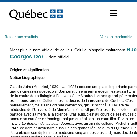
Passer
au
contenu
Retour aux résultats
Version imprimable
Rue
N’est plus le nom officiel de ce lieu. Celui-ci s’appelle maintenant
Georges-Dor
- Nom officiel
Origine et signification
Notice biographique
Claude Jutra (Montréal, 1930 –
id.
, 1986) occupe une place importante parmi
grands cinéastes québécois. Son père, un éminent médecin, est aussi titulai
de la chaire de radiologie à l'Université de Montréal, et son grand-père mate
est le registraire du Collège des médecins de la province de Québec. C'est 
naturellement, mais sans grande conviction, qu'il s'inscrit à la Faculté de
médecine de l'Université de Montréal, même s'il préfère les arts, passion qu'i
partage avec sa mère, à la science. D'ailleurs, c'est au cours de ses études qu
amorce sa carrière cinématographique en réalisant un court film d'aventure
intitulé
Le dément du lac Jean-Jeunes
, avec un ami de collège, Michel Brault
1947; ce dernier deviendra aussi un des grands réalisateurs du Québec. Cl
Jutra obtient son diplôme de médecine cinq années plus tard, mais décide d