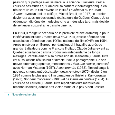
passion qu'il partage avec sa mère, à la science. D'ailleurs, c'est au
cours de ses études qu'il amorce sa carrière cinématographique en
réalisant un court film d'aventure intitulé
Le dément du lac Jean-
Jeunes
, avec un ami de collège, Michel Brault, en 1947; ce dernier
deviendra aussi un des grands réalisateurs du Québec. Claude Jutra
obtient son diplôme de médecine cinq années plus tard, mais décide
de se lancer corps et âme dans le cinéma.
En 1953, il rédige le scénario de la première œuvre dramatique pour
la télévision intitulée
L'école de la peur
. Puis, c'est le début de son
association périodique avec l'Office national du film (ONF), en 1954.
Après un séjour en Europe, pendant lequel il travaille auprès de
grands réalisateurs comme François Truffaut, Claude Jutra revient au
Québec et se lance dans la production indépendante de longs
métrages. Parallèlement à sa profession de scénariste, Claude Jutra
est aussi acteur, réalisateur et directeur de la photographie. De son
œuvre cinématographique, mentionnons
Il était une chaise
, coréalisé
avec Norman McLaren (1957),
À tout prendre
(1963), film qui lança le
nouveau cinéma québécois,
Mon oncle Antoine
(1970), désigné en
1984 comme le plus grand film canadien de l'histoire,
Kamouraska
(1973),
Bonheur d'occasion
(1983) et
La Dame en couleur
(1984). Au
cours de sa carrière, Claude Jutra reçoit plusieurs marques de
reconnaissances, dont le prix Victor-Morin et le prix Albert-Tessier.
Nouvelle recherche