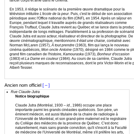
lancer corps et âme dans le cinéma.
En 1953, il rédige le scénario de la première œuvre dramatique pour la
télévision intitulée
L'école de la peur
. Puis, c'est le début de son association
périodique avec l'Office national du film (ONF), en 1954. Après un séjour en
Europe, pendant lequel il travaille auprès de grands réalisateurs comme
François Truffaut, Claude Jutra revient au Québec et se lance dans la produc
indépendante de longs métrages. Parallèlement à sa profession de scénarist
Claude Jutra est aussi acteur, réalisateur et directeur de la photographie. De
œuvre cinématographique, mentionnons
Il était une chaise
, coréalisé avec
Norman McLaren (1957),
À tout prendre
(1963), film qui lança le nouveau
cinéma québécois,
Mon oncle Antoine
(1970), désigné en 1984 comme le pl
grand film canadien de l'histoire,
Kamouraska
(1973),
Bonheur d'occasion
(1983) et
La Dame en couleur
(1984). Au cours de sa carrière, Claude Jutra
reçoit plusieurs marques de reconnaissances, dont le prix Victor-Morin et le p
Albert-Tessier.
Ancien nom officiel
[ – ]
Rue Claude-Jutra
Notice biographique
Claude Jutra (Montréal, 1930 –
id.
, 1986) occupe une place
importante parmi les grands cinéastes québécois. Son père, un
éminent médecin, est aussi titulaire de la chaire de radiologie à
l'Université de Montréal, et son grand-père maternel est le registraire
du Collège des médecins de la province de Québec. C'est donc
naturellement, mais sans grande conviction, qu'il s'inscrit à la Faculté
de médecine de l'Université de Montréal, même s'il préfère les arts,