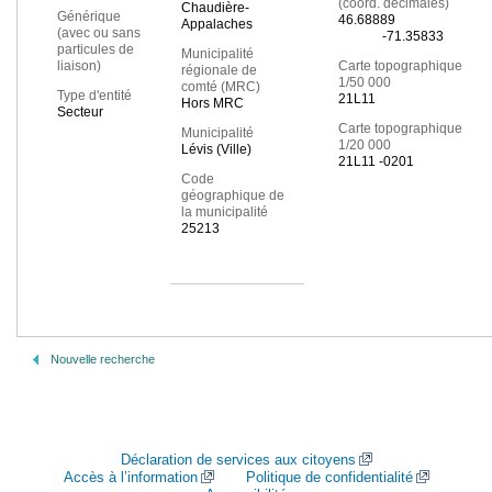
(coord. décimales)
Chaudière-
Générique
46.68889
Appalaches
(avec ou sans
-71.35833
particules de
Municipalité
liaison)
Carte topographique
régionale de
1/50 000
comté (MRC)
Type d'entité
21L11
Hors MRC
Secteur
Carte topographique
Municipalité
1/20 000
Lévis (Ville)
21L11 -0201
Code
géographique de
la municipalité
25213
Nouvelle recherche
Déclaration de services aux citoyens
Accès à l’information
Politique de confidentialité