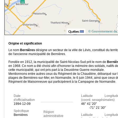
© Gouvernement du
Origine et signification
Le nom
Bernières
désigne un secteur de la ville de Lévis, constitué du territ
de l'ancienne municipalité de Bernières.
Fondée en 1912, la municipalité de Saint-Nicolas-Sud prit le nom de
Berniè
en 1968. Ce nom a été choisi afin d'honorer la mémoire des soldats, natifs d
cette municipalité, qui ont pris part à la Deuxième Guerre mondiale.
Mentionnons entre autres ceux du Régiment de la Chaudière, débarqué sur 
plages de Bernières-sur-Mer, en Normandie, le 6 juin 1944, ainsi que ceux d
Régiment de Maisonneuve qui participèrent à la Campagne de Normandie.
Date
Latitude Longitud
d'officialisation
(coord. sexagésimales)
1994-12-09
46° 41' 20"
-71° 21' 30"
Spécifique
Région
Bernières
Latitude Longitud
administrative