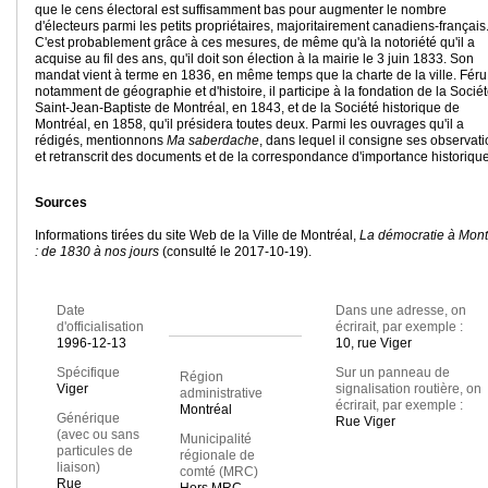
que le cens électoral est suffisamment bas pour augmenter le nombre
d'électeurs parmi les petits propriétaires, majoritairement canadiens-français
C'est probablement grâce à ces mesures, de même qu'à la notoriété qu'il a
acquise au fil des ans, qu'il doit son élection à la mairie le 3 juin 1833. Son
mandat vient à terme en 1836, en même temps que la charte de la ville. Féru
notamment de géographie et d'histoire, il participe à la fondation de la Socié
Saint-Jean-Baptiste de Montréal, en 1843, et de la Société historique de
Montréal, en 1858, qu'il présidera toutes deux. Parmi les ouvrages qu'il a
rédigés, mentionnons
Ma saberdache
, dans lequel il consigne ses observat
et retranscrit des documents et de la correspondance d'importance historique
Sources
Informations tirées du site Web de la Ville de Montréal,
La démocratie à Mont
: de 1830 à nos jours
(consulté le 2017-10-19).
Date
Dans une adresse, on
d'officialisation
écrirait, par exemple :
1996-12-13
10, rue Viger
Spécifique
Sur un panneau de
Région
Viger
signalisation routière, on
administrative
écrirait, par exemple :
Montréal
Générique
Rue Viger
(avec ou sans
Municipalité
particules de
régionale de
liaison)
comté (MRC)
Rue