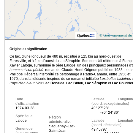
© Gouvernement du
Origine et signification
Ce lac, d'une longueur de 480 m, est situé à 125 km au nord-ouest de
Forestville, et à 1 km l'ouest du lac Séraphin. Son nom fait référence à Franço
Xavier Laloge, surnommé le père Laloge, un des principaux personnages d'
homme et son péché
, roman de Claude-Henri Grignon publié en 1933. Louis
Philippe Hébert a interprété ce personnage à Radio-Canada, entre 1956 et
1970, dans la télésérie inspirée de ce roman et intitulée
Les belles histoires 
Pays-d'en-Haut
. Voir
Lac Donalda
,
Lac Bidou
,
Lac Séraphin
et
Lac Poudrie
Date
Latitude Longitud
d'officialisation
(coord. sexagésimales)
1974-03-28
49° 27' 28"
-70° 24' 36"
Spécifique
Région
Laloge
Latitude Longitud
administrative
(coord. décimales)
Saguenay–Lac-
Générique
49.45797
Saint-Jean