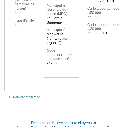
(avec ou sans
-70.41001
particules de
Municipalité
liaison)
Carte topographique
régionale de
Lac
1/50 000
comté (MRC)
22E08
Le Fjord-du-
Type d'entité
Saguenay
Lac
Carte topographique
1/20 000
Municipalité
22E08 -0201
Mont-Valin
(Territoire non
organisé)
Code
géographique de
la municipalité
94930
Nouvelle recherche
Déclaration de services aux citoyens