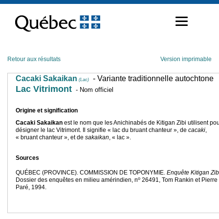
Passer
au
contenu
Retour aux résultats
Version imprimable
Cacaki Sakaikan
- Variante traditionnelle autochtone
(Lac)
Lac Vitrimont
- Nom officiel
Origine et signification
Cacaki Sakaikan
est le nom que les Anichinabés de Kitigan Zibi utilisent po
désigner le lac Vitrimont. Il signifie « lac du bruant chanteur », de
cacaki
,
« bruant chanteur », et de
sakaikan
, « lac ».
Sources
QUÉBEC (PROVINCE). COMMISSION DE TOPONYMIE.
Enquête Kitigan Zib
o
Dossier des enquêtes en milieu amérindien, n
26491, Tom Rankin et Pierre
Paré, 1994.