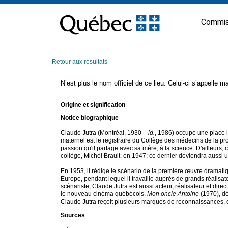
Passer
au
Commis
contenu
Retour aux résultats
N’est plus le nom officiel de ce lieu. Celui-ci s’appelle 
Origine et signification
Notice biographique
Claude Jutra (Montréal, 1930 –
id.
, 1986) occupe une place i
maternel est le registraire du Collège des médecins de la pro
passion qu'il partage avec sa mère, à la science. D'ailleurs, 
collège, Michel Brault, en 1947; ce dernier deviendra aussi
En 1953, il rédige le scénario de la première œuvre dramatiqu
Europe, pendant lequel il travaille auprès de grands réalis
scénariste, Claude Jutra est aussi acteur, réalisateur et d
le nouveau cinéma québécois,
Mon oncle Antoine
(1970), dé
Claude Jutra reçoit plusieurs marques de reconnaissances, dont
Sources