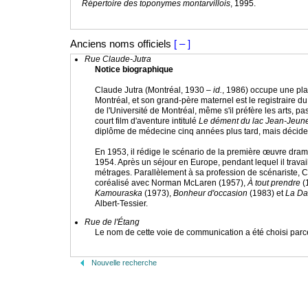
Répertoire des toponymes montarvillois
, 1995.
Anciens noms officiels
[ – ]
Rue Claude-Jutra
Notice biographique
Claude Jutra (Montréal, 1930 –
id.
, 1986) occupe une plac
Montréal, et son grand-père maternel est le registraire d
de l'Université de Montréal, même s'il préfère les arts, p
court film d'aventure intitulé
Le dément du lac Jean-Jeun
diplôme de médecine cinq années plus tard, mais décide
En 1953, il rédige le scénario de la première œuvre drama
1954. Après un séjour en Europe, pendant lequel il trava
métrages. Parallèlement à sa profession de scénariste, 
coréalisé avec Norman McLaren (1957),
À tout prendre
(
Kamouraska
(1973),
Bonheur d'occasion
(1983) et
La Da
Albert-Tessier.
Rue de l'Étang
Le nom de cette voie de communication a été choisi parce
Nouvelle recherche