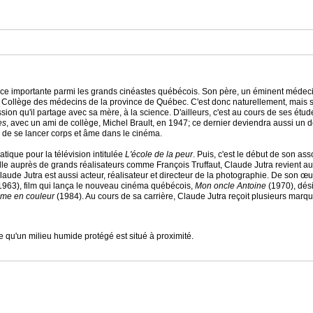
e importante parmi les grands cinéastes québécois. Son père, un éminent médecin, e
u Collège des médecins de la province de Québec. C'est donc naturellement, mais sa
assion qu'il partage avec sa mère, à la science. D'ailleurs, c'est au cours de ses ét
es
, avec un ami de collège, Michel Brault, en 1947; ce dernier deviendra aussi un 
 de se lancer corps et âme dans le cinéma.
tique pour la télévision intitulée
L'école de la peur
. Puis, c'est le début de son ass
ille auprès de grands réalisateurs comme François Truffaut, Claude Jutra revient 
Claude Jutra est aussi acteur, réalisateur et directeur de la photographie. De so
1963), film qui lança le nouveau cinéma québécois,
Mon oncle Antoine
(1970), dési
me en couleur
(1984). Au cours de sa carrière, Claude Jutra reçoit plusieurs marque
 qu'un milieu humide protégé est situé à proximité.