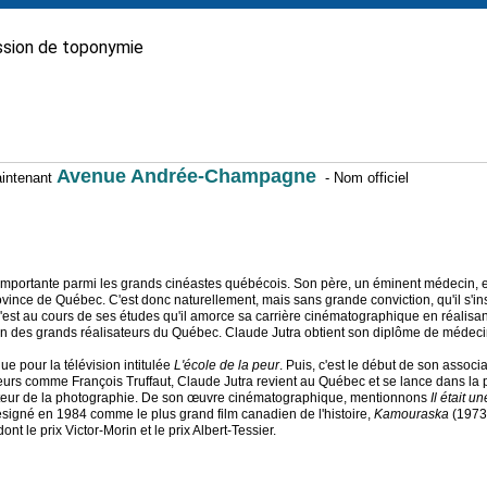
sion de toponymie
Avenue Andrée-Champagne
maintenant
- Nom officiel
mportante parmi les grands cinéastes québécois. Son père, un éminent médecin, est a
vince de Québec. C'est donc naturellement, mais sans grande conviction, qu'il s'insc
c'est au cours de ses études qu'il amorce sa carrière cinématographique en réalisant
 un des grands réalisateurs du Québec. Claude Jutra obtient son diplôme de médeci
e pour la télévision intitulée
L'école de la peur
. Puis, c'est le début de son associ
ateurs comme François Truffaut, Claude Jutra revient au Québec et se lance dans l
irecteur de la photographie. De son œuvre cinématographique, mentionnons
Il était u
signé en 1984 comme le plus grand film canadien de l'histoire,
Kamouraska
(1973
 le prix Victor-Morin et le prix Albert-Tessier.