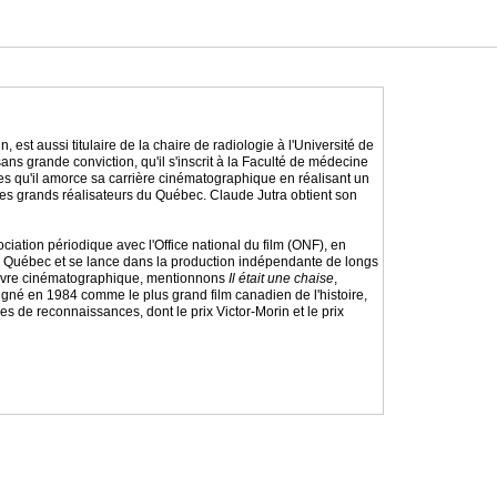
st aussi titulaire de la chaire de radiologie à l'Université de
ns grande conviction, qu'il s'inscrit à la Faculté de médecine
udes qu'il amorce sa carrière cinématographique en réalisant un
des grands réalisateurs du Québec. Claude Jutra obtient son
ociation périodique avec l'Office national du film (ONF), en
au Québec et se lance dans la production indépendante de longs
n œuvre cinématographique, mentionnons
Il était une chaise
,
gné en 1984 comme le plus grand film canadien de l'histoire,
s de reconnaissances, dont le prix Victor-Morin et le prix