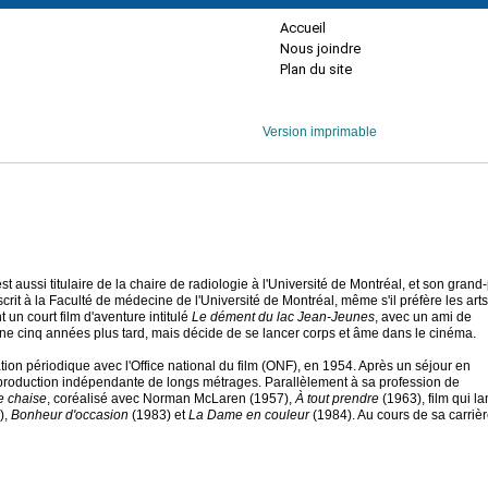
Accueil
Nous joindre
Plan du site
Version imprimable
ussi titulaire de la chaire de radiologie à l'Université de Montréal, et son grand
rit à la Faculté de médecine de l'Université de Montréal, même s'il préfère les arts
 un court film d'aventure intitulé
Le dément du lac Jean-Jeunes
, avec un ami de
ne cinq années plus tard, mais décide de se lancer corps et âme dans le cinéma.
ation périodique avec l'Office national du film (ONF), en 1954. Après un séjour en
a production indépendante de longs métrages. Parallèlement à sa profession de
ne chaise
, coréalisé avec Norman McLaren (1957),
À tout prendre
(1963), film qui l
),
Bonheur d'occasion
(1983) et
La Dame en couleur
(1984). Au cours de sa carrièr