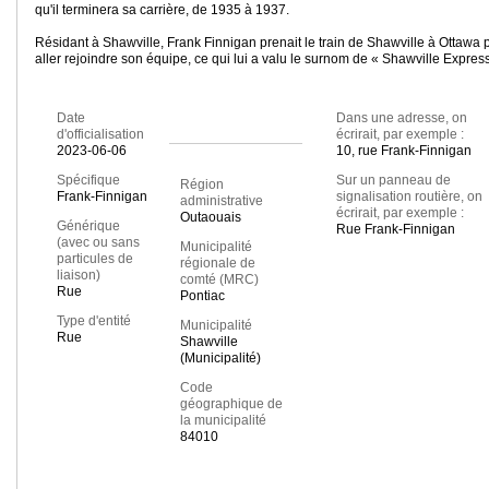
qu'il terminera sa carrière, de 1935 à 1937.
Résidant à Shawville, Frank Finnigan prenait le train de Shawville à Ottawa 
aller rejoindre son équipe, ce qui lui a valu le surnom de « Shawville Express
Date
Dans une adresse, on
d'officialisation
écrirait, par exemple :
2023-06-06
10, rue Frank-Finnigan
Spécifique
Sur un panneau de
Région
Frank-Finnigan
signalisation routière, on
administrative
écrirait, par exemple :
Outaouais
Générique
Rue Frank-Finnigan
(avec ou sans
Municipalité
particules de
régionale de
liaison)
comté (MRC)
Rue
Pontiac
Type d'entité
Municipalité
Rue
Shawville
(Municipalité)
Code
géographique de
la municipalité
84010