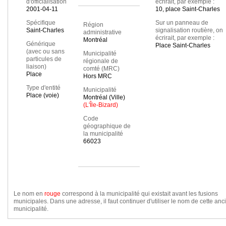
d'officialisation
écrirait, par exemple :
2001-04-11
10, place Saint-Charles
Spécifique
Sur un panneau de
Région
Saint-Charles
signalisation routière, on
administrative
écrirait, par exemple :
Montréal
Générique
Place Saint-Charles
(avec ou sans
Municipalité
particules de
régionale de
liaison)
comté (MRC)
Place
Hors MRC
Type d'entité
Municipalité
Place (voie)
Montréal (Ville)
(L'Île-Bizard)
Code
géographique de
la municipalité
66023
Le nom en
rouge
correspond à la municipalité qui existait avant les fusions
municipales. Dans une adresse, il faut continuer d'utiliser le nom de cette an
municipalité.