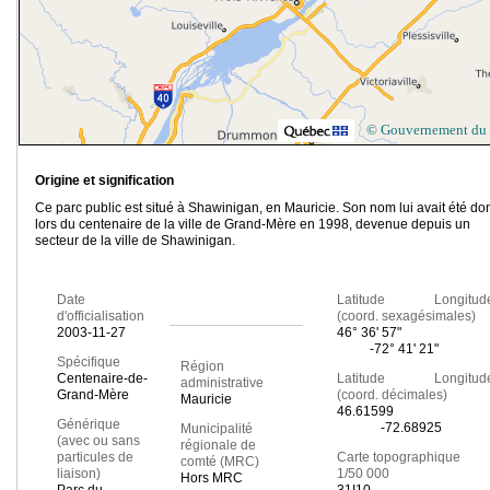
© Gouvernement du
Origine et signification
Ce parc public est situé à Shawinigan, en Mauricie. Son nom lui avait été d
lors du centenaire de la ville de Grand-Mère en 1998, devenue depuis un
secteur de la ville de Shawinigan.
Date
Latitude Longitud
d'officialisation
(coord. sexagésimales)
2003-11-27
46° 36' 57"
-72° 41' 21"
Spécifique
Région
Centenaire-de-
Latitude Longitud
administrative
Grand-Mère
(coord. décimales)
Mauricie
46.61599
Générique
-72.68925
Municipalité
(avec ou sans
régionale de
particules de
Carte topographique
comté (MRC)
liaison)
1/50 000
Hors MRC