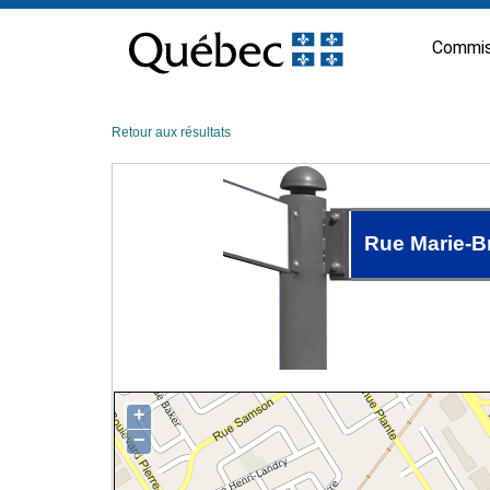
Passer
au
Commis
contenu
Retour aux résultats
Rue Marie-Br
+
−