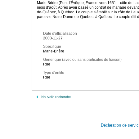
Marie Brière (Pont-l’Évêque, France, vers 1651 – côte de La
mois d’août. Après avoir passé un contrat de mariage devan
de-Québec, à Québec. Le couple s’établit sur la côte de Lau
paroisse Notre-Dame-de-Québec, à Québec. Le couple élit dom
Date d'officialisation
2003-11-27
Spécifique
Marie-Brière
Générique (avec ou sans particules de liaison)
Rue
Type d'entité
Rue
Nouvelle recherche
Déclaration de servi