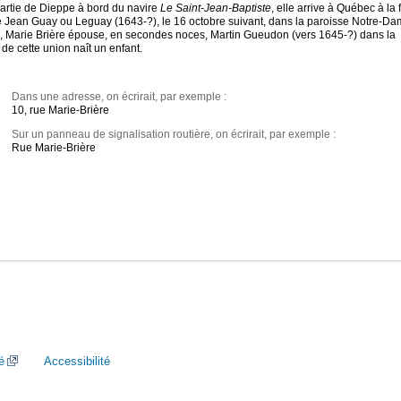
Partie de Dieppe à bord du navire
Le Saint-Jean-Baptiste
, elle arrive à Québec à la 
se Jean Guay ou Leguay (1643-?), le 16 octobre suivant, dans la paroisse Notre-Da
79, Marie Brière épouse, en secondes noces, Martin Gueudon (vers 1645-?) dans la
e cette union naît un enfant.
Dans une adresse, on écrirait, par exemple :
10, rue Marie-Brière
Sur un panneau de signalisation routière, on écrirait, par exemple :
Rue Marie-Brière
é
Accessibilité