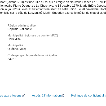
uzon?, avant 1703) est une Fille du roi qui a émigré en Nouvelle-France en 1670. 
t le notaire Pierre Duquet de La Chesnaye, le 14 octobre 1670, Marie Brière épou
zon, aujourd’hui Lévis, et six enfants naissent de cette union. Le 20 novembre 16
icile sur la côte de Lauzon, où Martin Gueudon exerce le métier de chapelier, et d
Région administrative
Capitale-Nationale
Municipalité régionale de comté (MRC)
Hors MRC
Municipalité
Québec (Ville)
Code géographique de la municipalité
23027
ces aux citoyens
Accès à l’information
Politique de confidentialit