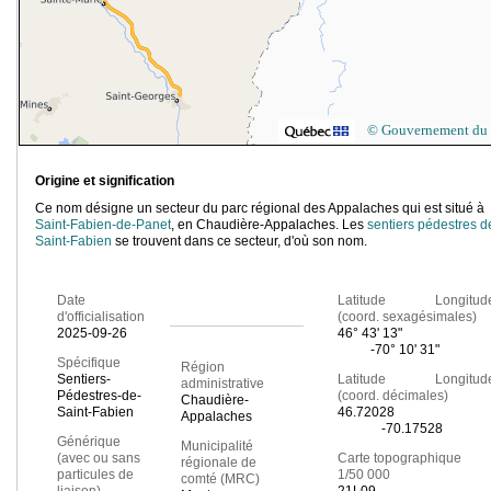
© Gouvernement du
Origine et signification
Ce nom désigne un secteur du parc régional des Appalaches qui est situé à
Saint-Fabien-de-Panet
, en Chaudière-Appalaches. Les
sentiers pédestres d
Saint-Fabien
se trouvent dans ce secteur, d'où son nom.
Date
Latitude Longitud
d'officialisation
(coord. sexagésimales)
2025-09-26
46° 43' 13"
-70° 10' 31"
Spécifique
Région
Sentiers-
Latitude Longitud
administrative
Pédestres-de-
(coord. décimales)
Chaudière-
Saint-Fabien
46.72028
Appalaches
-70.17528
Générique
Municipalité
(avec ou sans
Carte topographique
régionale de
particules de
1/50 000
comté (MRC)