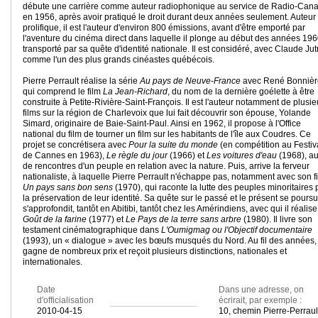
débute une carrière comme auteur radiophonique au service de Radio-Can
en 1956, après avoir pratiqué le droit durant deux années seulement. Auteur
prolifique, il est l'auteur d'environ 800 émissions, avant d'être emporté par
l'aventure du cinéma direct dans laquelle il plonge au début des années 196
transporté par sa quête d'identité nationale. Il est considéré, avec Claude Jut
comme l'un des plus grands cinéastes québécois.
Pierre Perrault réalise la série
Au pays de Neuve-France
avec René Bonnièr
qui comprend le film
La Jean-Richard
, du nom de la dernière goélette à être
construite à Petite-Rivière-Saint-François. Il est l'auteur notamment de plusie
films sur la région de Charlevoix que lui fait découvrir son épouse, Yolande
Simard, originaire de Baie-Saint-Paul. Ainsi en 1962, il propose à l'Office
national du film de tourner un film sur les habitants de l'île aux Coudres. Ce
projet se concrétisera avec
Pour la suite du monde
(en compétition au Festiv
de Cannes en 1963),
Le règle du jour
(1966) et
Les voitures d'eau
(1968), au
de rencontres d'un peuple en relation avec la nature. Puis, arrive la ferveur
nationaliste, à laquelle Pierre Perrault n'échappe pas, notamment avec son f
Un pays sans bon sens
(1970), qui raconte la lutte des peuples minoritaires 
la préservation de leur identité. Sa quête sur le passé et le présent se poursui
s'approfondit, tantôt en Abitibi, tantôt chez les Amérindiens, avec qui il réalis
Goût de la farine
(1977) et
Le Pays de la terre sans arbre
(1980). Il livre son
testament cinématographique dans
L'Oumigmag ou l'Objectif documentaire
(1993), un « dialogue » avec les bœufs musqués du Nord. Au fil des années, 
gagne de nombreux prix et reçoit plusieurs distinctions, nationales et
internationales.
Date
Dans une adresse, on
d'officialisation
écrirait, par exemple :
2010-04-15
10, chemin Pierre-Perraul