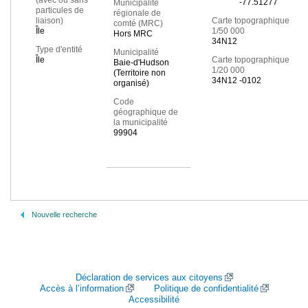
(avec ou sans
-77.51277
Municipalité
particules de
régionale de
liaison)
Carte topographique
comté (MRC)
Île
1/50 000
Hors MRC
34N12
Type d'entité
Municipalité
Île
Carte topographique
Baie-d'Hudson
1/20 000
(Territoire non
34N12 -0102
organisé)
Code
géographique de
la municipalité
99904
Nouvelle recherche
Déclaration de services aux citoyens
Accès à l’information
Politique de confidentialité
Accessibilité