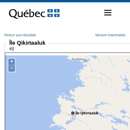
Passer
au
contenu
Retour aux résultats
Version imprimable
Île Qikirtaaluk
+
−
Île Qikirtaaluk