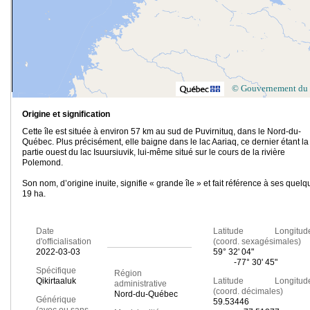
© Gouvernement du
Origine et signification
Cette île est située à environ 57 km au sud de Puvirnituq, dans le Nord-du-
Québec. Plus précisément, elle baigne dans le lac Aariaq, ce dernier étant la
partie ouest du lac Isuursiuvik, lui-même situé sur le cours de la rivière
Polemond.
Son nom, d’origine inuite, signifie « grande île » et fait référence à ses quelq
19 ha.
Date
Latitude Longitud
d'officialisation
(coord. sexagésimales)
2022-03-03
59° 32' 04"
-77° 30' 45"
Spécifique
Région
Qikirtaaluk
Latitude Longitud
administrative
(coord. décimales)
Nord-du-Québec
Générique
59.53446