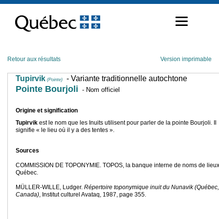
Passer
au
contenu
Retour aux résultats
Version imprimable
Tupirvik
- Variante traditionnelle autochtone
(Pointe)
Pointe Bourjoli
- Nom officiel
Origine et signification
Tupirvik
est le nom que les Inuits utilisent pour parler de la pointe Bourjoli. Il
signifie « le lieu où il y a des tentes ».
Sources
COMMISSION DE TOPONYMIE. TOPOS, la banque interne de noms de lieux
Québec.
MÜLLER-WILLE, Ludger.
Répertoire toponymique inuit du Nunavik (Québec,
Canada)
, Institut culturel Avataq, 1987, page 355.