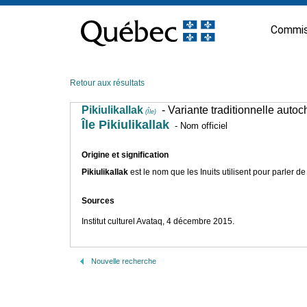
Passer
au
Commis
contenu
Retour aux résultats
Pikiulikallak
- Variante traditionnelle auto
(Île)
Île Pikiulikallak
- Nom officiel
Origine et signification
Pikiulikallak
est le nom que les Inuits utilisent pour parler de 
Sources
Institut culturel Avataq, 4 décembre 2015.
Nouvelle recherche