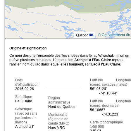
© Gouvernement du
Origine et signification
Ce nom désigne l'ensemble des îles situées dans le lac Wiyâshâkimî; on en
relève plusieurs centaines. L'appellation
Archipel à l'Eau Claire
reprend
l'ancien nom du lac dans lequel elles baignent, soit
Lac à l'Eau Claire
.
Date
Latitude Longitud
d'officialisation
(coord. sexagésimales)
2016-02-26
56° 06' 24"
-74° 18' 44"
Spécifique
Région
Eau Claire
Latitude Longitud
administrative
(coord. décimales)
Nord-du-Québec
Générique
56.10667
(avec ou sans
-74.31223
Municipalité
particules de
régionale de
liaison)
Carte topographique
comté (MRC)
Archipel à l'
1/50 000
Hors MRC