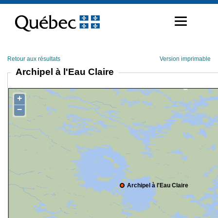
Passer
au
contenu
Retour aux résultats
Version imprimable
Archipel à l'Eau Claire
+
−
Archipel à l'Eau Claire