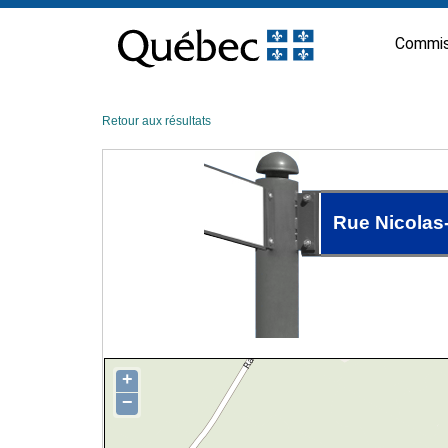
Passer
au
Commis
contenu
Retour aux résultats
Rue Nicolas
+
−