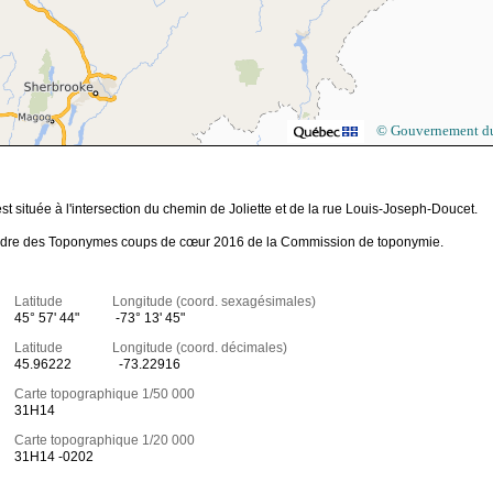
© Gouvernement d
 située à l'intersection du chemin de Joliette et de la rue Louis-Joseph-Doucet.
s le cadre des Toponymes coups de cœur 2016 de la Commission de toponymie.
Latitude Longitude (coord. sexagésimales)
45° 57' 44"
-73° 13' 45"
Latitude Longitude (coord. décimales)
45.96222
-73.22916
Carte topographique 1/50 000
31H14
Carte topographique 1/20 000
31H14 -0202