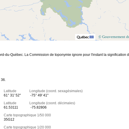
© Gouvernement d
 le Nord-du-Québec. La Commission de toponymie ignore pour l'instant la signification 
 36.
Latitude Longitude (coord. sexagésimales)
61° 31' 52"
-75° 49' 41"
Latitude Longitude (coord. décimales)
61.53111
-75.82806
Carte topographique 1/50 000
35G12
Carte topographique 1/20 000