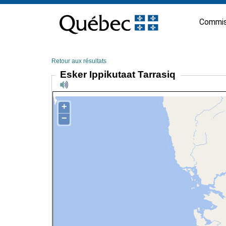
Passer
au
Commis
contenu
Retour aux résultats
Esker Ippikutaat Tarrasiq
+
−