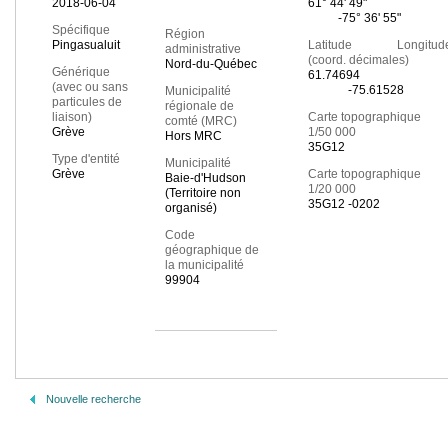
2018-06-04
61° 44' 49"
-75° 36' 55"
Spécifique
Région
Pingasualuit
Latitude Longitud
administrative
(coord. décimales)
Nord-du-Québec
Générique
61.74694
(avec ou sans
-75.61528
Municipalité
particules de
régionale de
liaison)
Carte topographique
comté (MRC)
Grève
1/50 000
Hors MRC
35G12
Type d'entité
Municipalité
Grève
Carte topographique
Baie-d'Hudson
1/20 000
(Territoire non
35G12 -0202
organisé)
Code
géographique de
la municipalité
99904
Nouvelle recherche