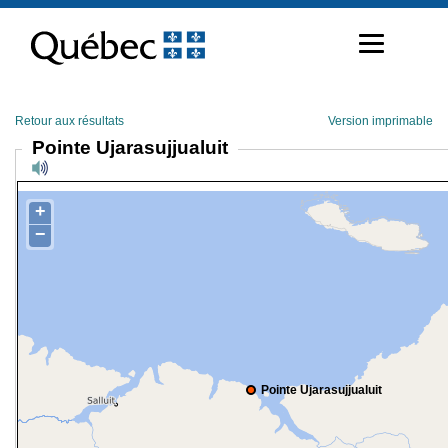
Passer
au
contenu
Retour aux résultats
Version imprimable
Pointe Ujarasujjualuit
+
−
Pointe Ujarasujjualuit