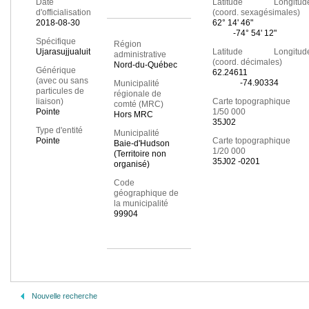
Date
Latitude Longitud
d'officialisation
(coord. sexagésimales)
2018-08-30
62° 14' 46"
-74° 54' 12"
Spécifique
Région
Ujarasujjualuit
Latitude Longitud
administrative
(coord. décimales)
Nord-du-Québec
Générique
62.24611
(avec ou sans
-74.90334
Municipalité
particules de
régionale de
liaison)
Carte topographique
comté (MRC)
Pointe
1/50 000
Hors MRC
35J02
Type d'entité
Municipalité
Pointe
Carte topographique
Baie-d'Hudson
1/20 000
(Territoire non
35J02 -0201
organisé)
Code
géographique de
la municipalité
99904
Nouvelle recherche