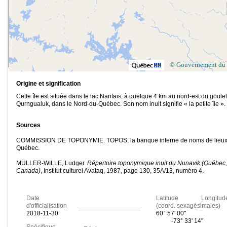
© Gouvernement du
Origine et signification
Cette île est située dans le lac Nantais, à quelque 4 km au nord-est du goulet
Qurngualuk, dans le Nord-du-Québec. Son nom inuit signifie « la petite île ».
Sources
COMMISSION DE TOPONYMIE. TOPOS, la banque interne de noms de lieux
Québec.
MÜLLER-WILLE, Ludger.
Répertoire toponymique inuit du Nunavik (Québec,
Canada)
, Institut culturel Avataq, 1987, page 130, 35A/13, numéro 4.
Date
Latitude Longitud
d'officialisation
(coord. sexagésimales)
2018-11-30
60° 57' 00"
-73° 33' 14"