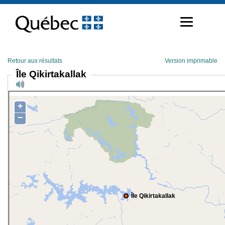
Passer
au
contenu
Retour aux résultats
Version imprimable
Île Qikirtakallak
+
−
Île Qikirtakallak