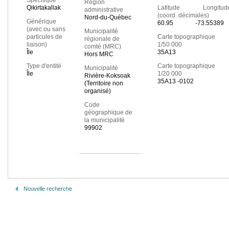
Spécifique
Région
Qikirtakallak
Latitude Longitud
administrative
(coord. décimales)
Nord-du-Québec
Générique
60.95
-73.55389
(avec ou sans
Municipalité
particules de
Carte topographique
régionale de
liaison)
1/50 000
comté (MRC)
Île
35A13
Hors MRC
Type d'entité
Carte topographique
Municipalité
Île
1/20 000
Rivière-Koksoak
35A13 -0102
(Territoire non
organisé)
Code
géographique de
la municipalité
99902
Nouvelle recherche