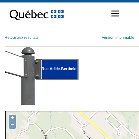
Passer
au
contenu
Retour aux résultats
Version imprimable
Rue Adèle-Berthelot
+
−