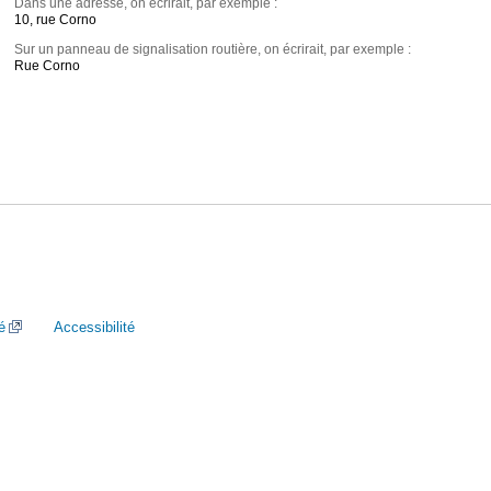
Dans une adresse, on écrirait, par exemple :
10, rue Corno
Sur un panneau de signalisation routière, on écrirait, par exemple :
Rue Corno
é
Accessibilité