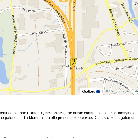
© Gouvernement d
souvenir de Joanne Corneau (1952-2016), une artiste connue sous le pseudonyme de
e galerie d’art à Montréal, où elle présente ses œuvres. Celles-ci sont également