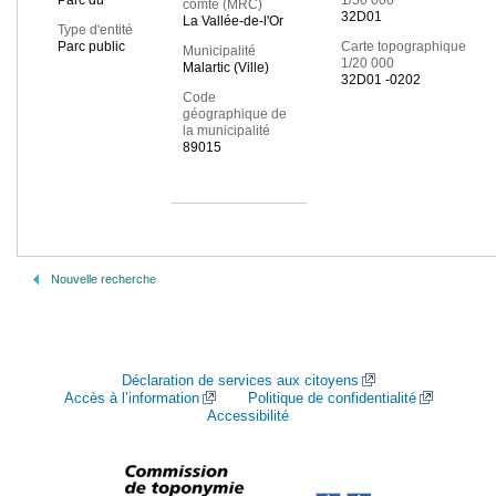
Parc du
1/50 000
comté (MRC)
32D01
La Vallée-de-l'Or
Type d'entité
Parc public
Carte topographique
Municipalité
1/20 000
Malartic (Ville)
32D01 -0202
Code
géographique de
la municipalité
89015
Nouvelle recherche
Déclaration de services aux citoyens
Accès à l’information
Politique de confidentialité
Accessibilité