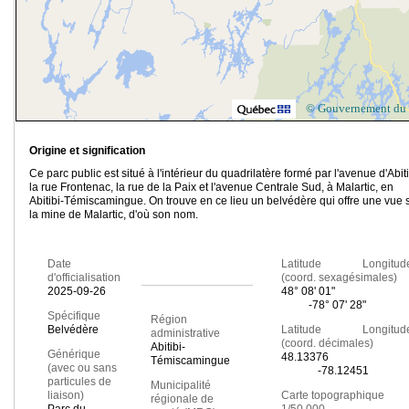
© Gouvernement du
Origine et signification
Ce parc public est situé à l'intérieur du quadrilatère formé par l'avenue d'Abiti
la rue Frontenac, la rue de la Paix et l'avenue Centrale Sud, à Malartic, en
Abitibi-Témiscamingue. On trouve en ce lieu un belvédère qui offre une vue 
la mine de Malartic, d'où son nom.
Date
Latitude Longitud
d'officialisation
(coord. sexagésimales)
2025-09-26
48° 08' 01"
-78° 07' 28"
Spécifique
Région
Belvédère
Latitude Longitud
administrative
(coord. décimales)
Abitibi-
Générique
48.13376
Témiscamingue
(avec ou sans
-78.12451
particules de
Municipalité
liaison)
Carte topographique
régionale de