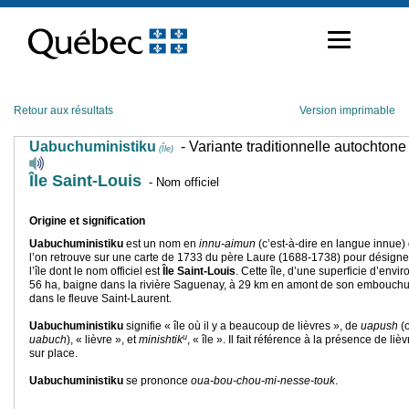
Passer
au
contenu
Retour aux résultats
Version imprimable
Uabuchuministiku
- Variante traditionnelle autochtone
(Île)
Île Saint-Louis
- Nom officiel
Origine et signification
Uabuchuministiku
est un nom en
innu-aimun
(c’est-à-dire en langue innue)
l’on retrouve sur une carte de 1733 du père Laure (1688-1738) pour désigne
l’île dont le nom officiel est
Île Saint-Louis
. Cette île, d’une superficie d’envir
56 ha, baigne dans la rivière Saguenay, à 29 km en amont de son embouch
dans le fleuve Saint-Laurent.
Uabuchuministiku
signifie « île où il y a beaucoup de lièvres », de
uapush
(
u
uabuch
), « lièvre », et
minishtik
, « île ». Il fait référence à la présence de liè
sur place.
Uabuchuministiku
se prononce
oua-bou-chou-mi-nesse-touk
.