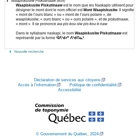
Waapiskusiiw Piskutinaaw
(Mont)
Waapiskusiiw Piskutinaaw
est le nom que les Naskapis utilisent pour
désigner le mont dont le nom officiel est
Mont Waapiskusiiw
. Il signifie
« mont de l’ours blanc » ou « mont de l’ours polaire », de
waapiskusiiw
, « ours blanc » ou « ours polaire », et de
piskutinaaw
,
« mont ». Il se prononce
wa-pis-kou-siw pis-kou-ti-naw
.
Dans le syllabaire naskapi, le nom
Waapiskusiiw Piskutinaaw
est
représenté par la forme
ᐛᐱᔅᑯᓯᐤ ᐱᔅᑯᑎᓇᐤ
.
Nouvelle recherche
Déclaration de services aux citoyens
Accès à l’information
Politique de confidentialité
Accessibilité
© Gouvernement du Québec, 2024