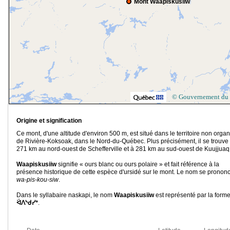
Mont Waapiskusiiw
© Gouvernement du
Origine et signification
Ce mont, d'une altitude d'environ 500 m, est situé dans le territoire non orga
de Rivière-Koksoak, dans le Nord-du-Québec. Plus précisément, il se trouve
271 km au nord-ouest de Schefferville et à 281 km au sud-ouest de Kuujjuaq
Waapiskusiiw
signifie « ours blanc ou ours polaire » et fait référence à la
présence historique de cette espèce d'ursidé sur le mont. Le nom se pronon
wa-pis-kou-siw
.
Dans le syllabaire naskapi, le nom
Waapiskusiiw
est représenté par la form
ᐛᐱᔅᑯᓯᐤ
.