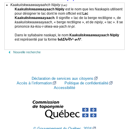
Kaakuiiskwaawaayaahch Nipiiy
(Lac)
Kaakuiiskwaawaayaach Nipiiy
est le nom que les Naskapis utilisent
pour désigner le lac dont le nom officiel est
Lac
Kaakuiiskwaawaayaach
. Il signifie « lac de la berge rectiligne », de
kaakuiiskwaawaayaach
, « berge rectiligne », et de
nipiiy
, « lac ». Il se
prononce
ka-kou-i-skwa-wa-yach ni-pi
.
Dans le syllabaire naskapi, le nom
Kaakuiiskwaawaayaach
Nipiiy
est représenté par la forme
ᑲᑯᐃᔎᐛᔭᒡ ᓂᐱᔾ
.
Nouvelle recherche
Déclaration de services aux citoyens
Accès à l’information
Politique de confidentialité
Accessibilité
© Gouvernement du Québec, 2024