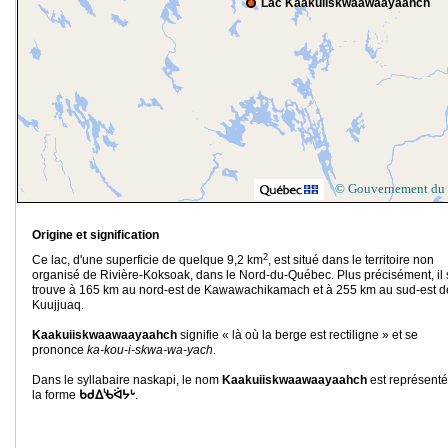
Lac Kaakuiiskwaawaayaahch
© Gouvernement du
Origine et signification
2
Ce lac, d'une superficie de quelque 9,2 km
, est situé dans le territoire non
organisé de Rivière-Koksoak, dans le Nord-du-Québec. Plus précisément, il 
trouve à 165 km au nord-est de Kawawachikamach et à 255 km au sud-est d
Kuujjuaq.
Kaakuiiskwaawaayaahch
signifie « là où la berge est rectiligne » et se
prononce
ka-kou-i-skwa-wa-yach
.
Dans le syllabaire naskapi, le nom
Kaakuiiskwaawaayaahch
est représenté
la forme
ᑲᑯᐃᔎᐛᔭᒡ
.