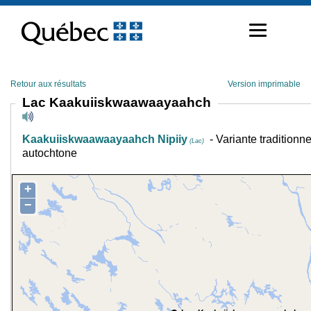
Passer
au
contenu
Retour aux résultats
Version imprimable
Lac Kaakuiiskwaawaayaahch
Kaakuiiskwaawaayaahch Nipiiy
- Variante traditionne
(Lac)
autochtone
+
−