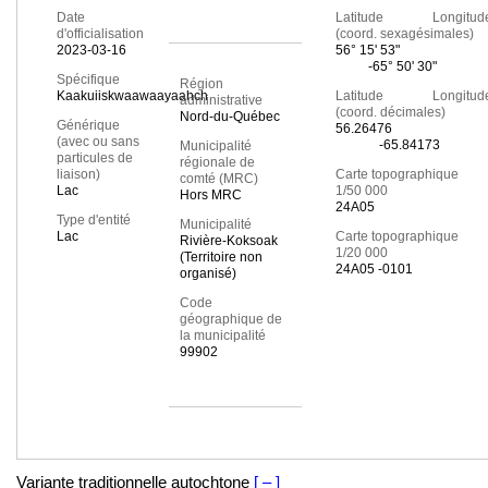
Date
Latitude Longitud
d'officialisation
(coord. sexagésimales)
2023-03-16
56° 15' 53"
-65° 50' 30"
Spécifique
Région
Kaakuiiskwaawaayaahch
Latitude Longitud
administrative
(coord. décimales)
Nord-du-Québec
Générique
56.26476
(avec ou sans
-65.84173
Municipalité
particules de
régionale de
liaison)
Carte topographique
comté (MRC)
Lac
1/50 000
Hors MRC
24A05
Type d'entité
Municipalité
Lac
Carte topographique
Rivière-Koksoak
1/20 000
(Territoire non
24A05 -0101
organisé)
Code
géographique de
la municipalité
99902
Variante traditionnelle autochtone
[ – ]