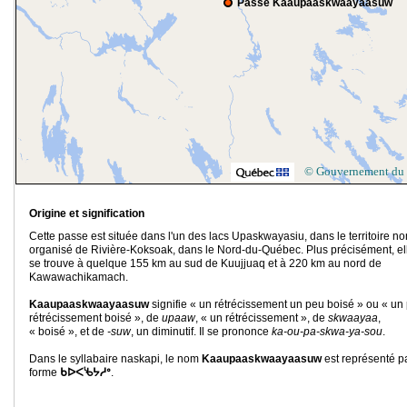
Passe Kaaupaaskwaayaasuw
© Gouvernement du
Origine et signification
Cette passe est située dans l'un des lacs Upaskwayasiu, dans le territoire no
organisé de Rivière-Koksoak, dans le Nord-du-Québec. Plus précisément, el
se trouve à quelque 155 km au sud de Kuujjuaq et à 220 km au nord de
Kawawachikamach.
Kaaupaaskwaayaasuw
signifie « un rétrécissement un peu boisé » ou « un 
rétrécissement boisé », de
upaaw
, « un rétrécissement », de
skwaayaa
,
« boisé », et de
-suw
, un diminutif. Il se prononce
ka-ou-pa-skwa-ya-sou
.
Dans le syllabaire naskapi, le nom
Kaaupaaskwaayaasuw
est représenté pa
forme
ᑲᐅᐸᔎᔭᓱᐤ
.