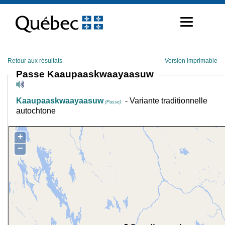
Passer
au
contenu
Retour aux résultats
Version imprimable
Passe Kaaupaaskwaayaasuw
Kaaupaaskwaayaasuw
- Variante traditionnelle
(Passe)
autochtone
+
−