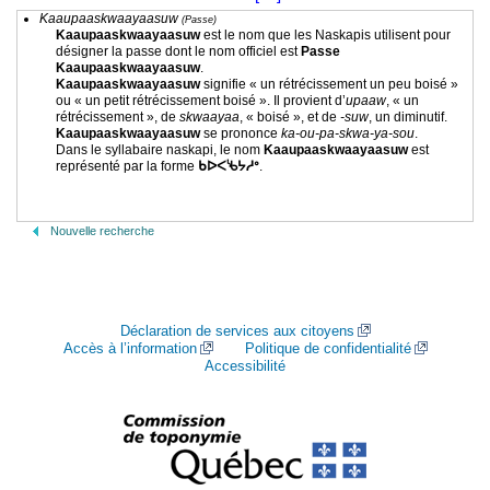
Kaaupaaskwaayaasuw
(Passe)
Kaaupaaskwaayaasuw
est le nom que les Naskapis utilisent pour
désigner la passe dont le nom officiel est
Passe
Kaaupaaskwaayaasuw
.
Kaaupaaskwaayaasuw
signifie « un rétrécissement un peu boisé »
ou « un petit rétrécissement boisé ». Il provient d’
upaaw
, « un
rétrécissement », de
skwaayaa
, « boisé », et de
-suw
, un diminutif.
Kaaupaaskwaayaasuw
se prononce
ka-ou-pa-skwa-ya-sou
.
Dans le syllabaire naskapi, le nom
Kaaupaaskwaayaasuw
est
représenté par la forme
ᑲᐅᐸᔎᔭᓱᐤ
.
Nouvelle recherche
Déclaration de services aux citoyens
Accès à l’information
Politique de confidentialité
Accessibilité