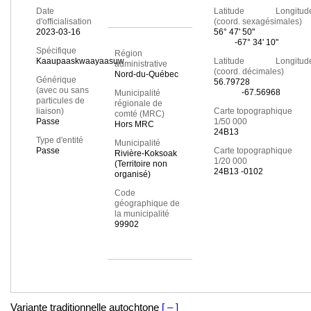
Date
Latitude Longitud
d'officialisation
(coord. sexagésimales)
2023-03-16
56° 47' 50"
-67° 34' 10"
Spécifique
Région
Kaaupaaskwaayaasuw
Latitude Longitud
administrative
(coord. décimales)
Nord-du-Québec
Générique
56.79728
(avec ou sans
-67.56968
Municipalité
particules de
régionale de
liaison)
Carte topographique
comté (MRC)
Passe
1/50 000
Hors MRC
24B13
Type d'entité
Municipalité
Passe
Carte topographique
Rivière-Koksoak
1/20 000
(Territoire non
24B13 -0102
organisé)
Code
géographique de
la municipalité
99902
Variante traditionnelle autochtone
[ – ]