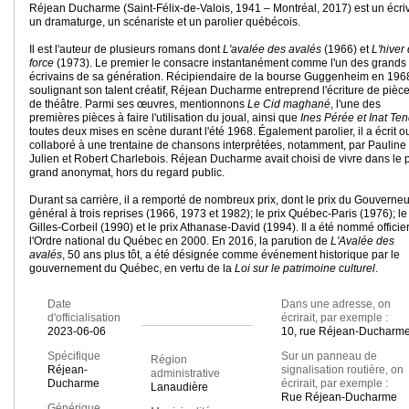
Réjean Ducharme (Saint-Félix-de-Valois, 1941 – Montréal, 2017) est un écriv
un dramaturge, un scénariste et un parolier québécois.
Il est l'auteur de plusieurs romans dont
L'avalée des avalés
(1966) et
L'hiver
force
(1973). Le premier le consacre instantanément comme l'un des grands
écrivains de sa génération. Récipiendaire de la bourse Guggenheim en 196
soulignant son talent créatif, Réjean Ducharme entreprend l'écriture de pièc
de théâtre. Parmi ses œuvres, mentionnons
Le Cid maghané
, l'une des
premières pièces à faire l'utilisation du joual, ainsi que
Ines Pérée et Inat Te
toutes deux mises en scène durant l'été 1968. Également parolier, il a écrit o
collaboré à une trentaine de chansons interprétées, notamment, par Pauline
Julien et Robert Charlebois. Réjean Ducharme avait choisi de vivre dans le 
grand anonymat, hors du regard public.
Durant sa carrière, il a remporté de nombreux prix, dont le prix du Gouverneu
général à trois reprises (1966, 1973 et 1982); le prix Québec-Paris (1976); le 
Gilles-Corbeil (1990) et le prix Athanase-David (1994). Il a été nommé officie
l'Ordre national du Québec en 2000. En 2016, la parution de
L'Avalée des
avalés
, 50 ans plus tôt, a été désignée comme événement historique par le
gouvernement du Québec, en vertu de la
Loi sur le patrimoine culturel
.
Date
Dans une adresse, on
d'officialisation
écrirait, par exemple :
2023-06-06
10, rue Réjean-Ducharm
Spécifique
Sur un panneau de
Région
Réjean-
signalisation routière, on
administrative
Ducharme
écrirait, par exemple :
Lanaudière
Rue Réjean-Ducharme
Générique