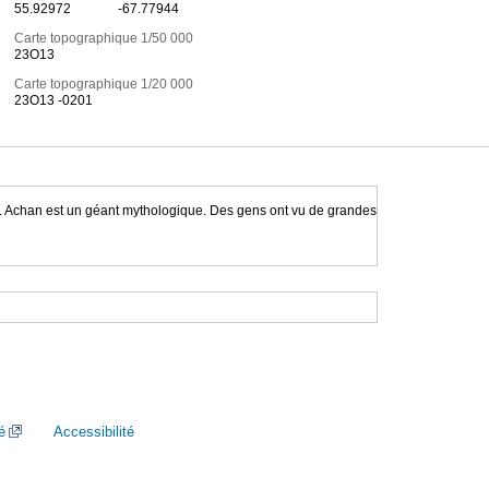
55.92972
-67.77944
Carte topographique 1/50 000
23O13
Carte topographique 1/20 000
23O13 -0201
n ». Achan est un géant mythologique. Des gens ont vu de grandes
é
Accessibilité