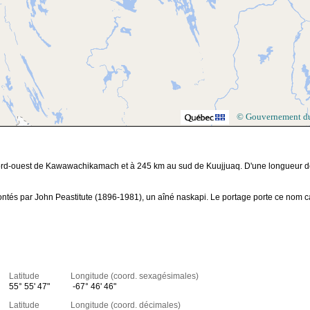
© Gouvernement d
u nord-ouest de Kawawachikamach et à 245 km au sud de Kuujjuaq. D'une longueur 
ntés par John Peastitute (1896-1981), un aîné naskapi. Le portage porte ce nom c
Latitude Longitude (coord. sexagésimales)
55° 55' 47"
-67° 46' 46"
Latitude Longitude (coord. décimales)