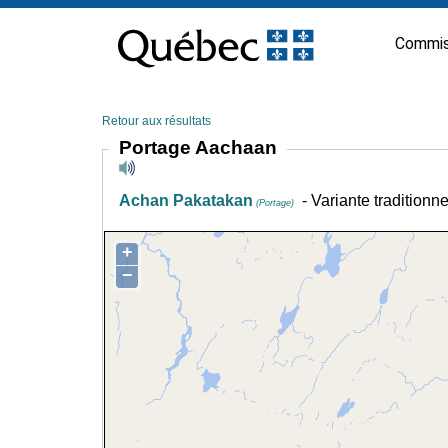
Passer
au
Commis
contenu
Retour aux résultats
Portage Aachaan
Achan Pakatakan
- Variante traditionn
(Portage)
+
−