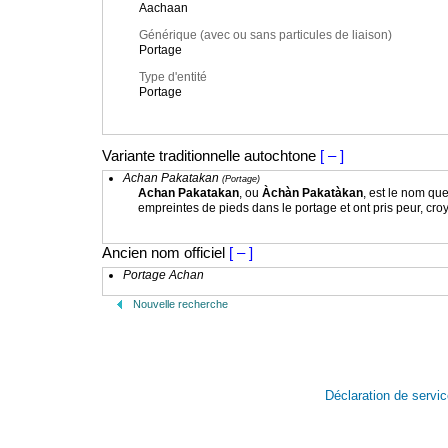
Aachaan
Générique (avec ou sans particules de liaison)
Portage
Type d'entité
Portage
Variante traditionnelle autochtone
[ – ]
Achan Pakatakan
(Portage)
Achan Pakatakan
, ou
Àchàn Pakatàkan
, est le nom qu
empreintes de pieds dans le portage et ont pris peur, cr
Ancien nom officiel
[ – ]
Portage Achan
Nouvelle recherche
Déclaration de servi