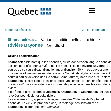
Passer
au
contenu
Retour aux résultats
Version imprimable
8bamasek
- Variante traditionnelle autochtone
(Rivière)
Rivière Bayonne
- Nom officiel
Origine et signification
8bamasek
est le nom que les Abénakis, ou
W8banakiak
en langue abénakis
utilisent pour désigner la rivière dont le nom officiel est
Rivière Bayonne
. La
source de ce cours d'eau, d'une longueur d'environ 50 km, se trouve à une
dizaine de kilomètres au sud de la ville de Saint-Gabriel, dans Lanaudière. 
cours d’eau se déverse dans le fleuve Saint-Laurent, face à l’île aux Castors.
8bamasek
signifie « petit poisson blanc », vraisemblablement en référence à
présence d’une espèce de poisson blanc de petite taille dans les eaux de la
rivière.
Il est à noter que les formes
Ôbamasik
,
Ôbamasek
et
Obanmasek
ont aussi
relevées pour désigner cette rivière.
Le caractère « 8
», appelé
ou latin
, est l’une des 20 lettres de l’alphabet
abénakis. Le « 8 » se prononce
aon
, un mélange des sons
an
et
on
.
8bamasek
se prononce
aon-bamasek
.