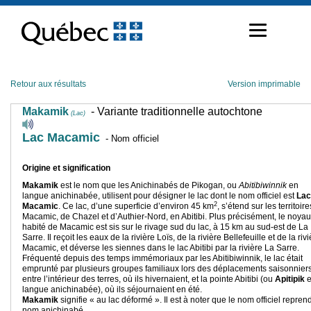
Passer
au
contenu
Retour aux résultats
Version imprimable
Makamik
- Variante traditionnelle autochtone
(Lac)
Lac Macamic
- Nom officiel
Origine et signification
Makamik
est le nom que les Anichinabés de Pikogan, ou
Abitibiwinnik
en
langue anichinabée, utilisent pour désigner le lac dont le nom officiel est
Lac
2
Macamic
. Ce lac, d’une superficie d’environ 45 km
, s’étend sur les territoir
Macamic, de Chazel et d’Authier-Nord, en Abitibi. Plus précisément, le noyau
habité de Macamic est sis sur le rivage sud du lac, à 15 km au sud-est de La
Sarre. Il reçoit les eaux de la rivière Loïs, de la rivière Bellefeuille et de la riv
Macamic, et déverse les siennes dans le lac Abitibi par la rivière La Sarre.
Fréquenté depuis des temps immémoriaux par les Abitibiwinnik, le lac était
emprunté par plusieurs groupes familiaux lors des déplacements saisonnier
entre l’intérieur des terres, où ils hivernaient, et la pointe Abitibi (ou
Apitipik
langue anichinabée), où ils séjournaient en été.
Makamik
signifie « au lac déformé ». Il est à noter que le nom officiel reprend
nom anichinabé.