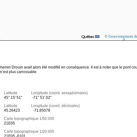
© Gouvernement d
chemin Drouin avait alors été modifié en conséquence. Il est à noter que le pont co
 n’est plus carrossable.
Latitude Longitude (coord. sexagésimales)
45° 15' 51"
-71° 51' 02"
Latitude Longitude (coord. décimales)
45.26423
-71.85078
Carte topographique 1/50 000
21E05
Carte topographique 1/20 000
21E05 -0101