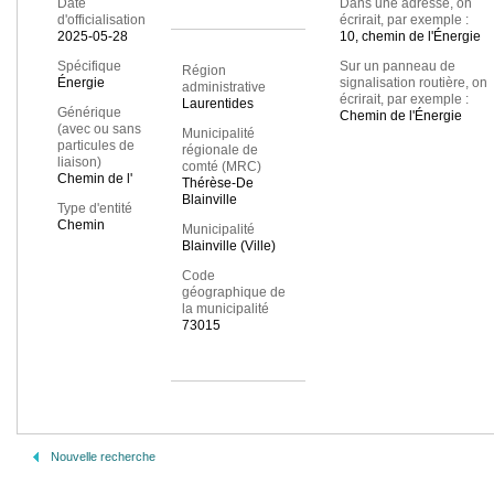
Date
Dans une adresse, on
d'officialisation
écrirait, par exemple :
2025-05-28
10, chemin de l'Énergie
Spécifique
Sur un panneau de
Région
Énergie
signalisation routière, on
administrative
écrirait, par exemple :
Laurentides
Générique
Chemin de l'Énergie
(avec ou sans
Municipalité
particules de
régionale de
liaison)
comté (MRC)
Chemin de l'
Thérèse-De
Blainville
Type d'entité
Chemin
Municipalité
Blainville (Ville)
Code
géographique de
la municipalité
73015
Nouvelle recherche