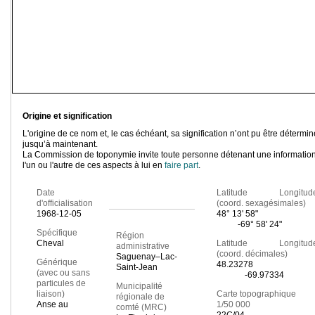
Origine et signification
L'origine de ce nom et, le cas échéant, sa signification n’ont pu être détermi
jusqu’à maintenant.
La Commission de toponymie invite toute personne détenant une information
l'un ou l'autre de ces aspects à lui en
faire part
.
Date
Latitude Longitud
d'officialisation
(coord. sexagésimales)
1968-12-05
48° 13' 58"
-69° 58' 24"
Spécifique
Région
Cheval
Latitude Longitud
administrative
(coord. décimales)
Saguenay–Lac-
Générique
48.23278
Saint-Jean
(avec ou sans
-69.97334
particules de
Municipalité
liaison)
Carte topographique
régionale de
Anse au
1/50 000
comté (MRC)